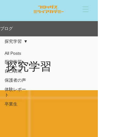
ブログ
探究学習
All Posts
探究学習
探究学習
自己表現
保護者の声
体験レポー
ト
卒業生