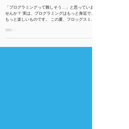
らせ
「プログラミングって難しそう…」と思っていま
せんか？ 実は、プログラミングはもっと身近で、
もっと楽しいものです。 この夏、フロッグスミラ
イアカデミーが小学生のお子様を対象に、ブロッ
ク型のIoTデバイス「MESH」を使った体験教室を
開催します！ コードを書く必要はありません。ブ
ロックをタブレット上でつなげるだけで、自分だ
けの「動く装置」が作れます。 👦 こんなお子様に
おすすめ！ プログラミングが初めてで何から始め
ればいいかわからない 「作ること」「動かすこ
と」が好き 夏休みに何か新しいことに挑戦したい
初めてのお子様でも、スタッフが丁寧にサポート
するので安心してご参加ください。 もちろんプロ
グラミングが大好きなお子様にもぴったりです✨️
📝開催概要 第1回｜2026年8月2日（日）@ 宜野湾
中央公民館 多目的室 時間 対象 10:00〜11:30 低学
年（1〜3年生） 13:00〜14:30 低学年（1〜3年
生） 15:30〜17:00 高学年（4〜6年生） 第2回｜
2026年8月30日（日）@ 西原町町民交流センター