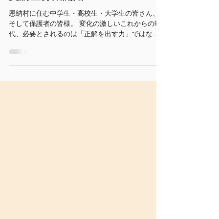
「うんなアカデミー」2026年度
受講生募集開始！
恩納村に住む中学生・高校生・大学生の皆さん、
そして保護者の皆様。 変化の激しいこれからの時
代、必要とされるのは「正解を出す力」ではなく
「自ら問いを立て、行動する力」です。 恩納村を
舞台に、自分の「やりたい」を形にする半年間の
挑戦。 2026年度「うんなアカデミー」の受講生募
集をいよいよ開始します。 🤔うんなアカデミーと
は？ うんなアカデミーは、テストの点数を競う場
所ではありません。恩納村の中高生・大学生が、
身の回りの課題や自分の興味からプロジェクトを
立ち上げ、解決策を社会に提案する「探究型プロ
グラム」です。 講師は答えを教えません。代わり
に「どう思う？」「本当にそれが原因かな？」と
いう問いを投げかけ、生徒自身の気づきと成長を
促します。 ⚡️このプログラムで身につく「5つの
力」 うんなアカデミーでは、単なるスキル習得に
とどまらず、一生モノの「非認知能力」を育みま