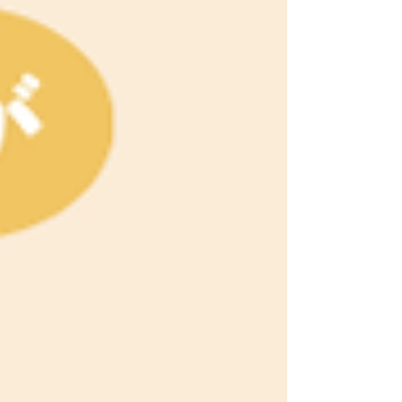
す。 身につく非認知能力〈例〉 主体性： 自ら考
え、一歩踏み出す力 判断力： 情報を整理し、最適
な道を選択する力 行動力： 失敗を恐れず、粘り強
く試行錯誤する力 問題発見力： 物事の本質を