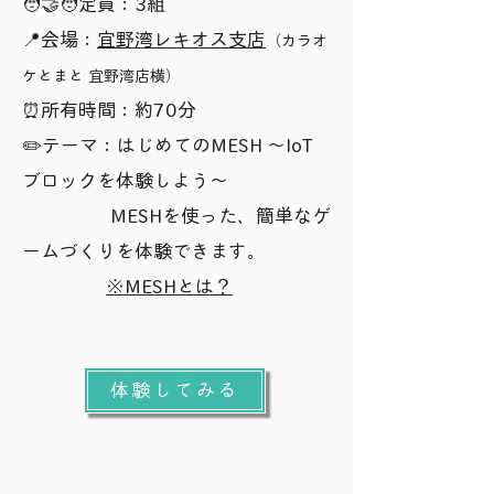
🧑‍🤝‍🧑定員：3組
📍会場：
宜野湾レキオス支店
（カラオ
ケとまと 宜野湾店横）
⏰️所有時間：約70分
​✏️テーマ：はじめてのMESH 〜IoT
ブロックを体験しよう〜
MESHを使った、簡単なゲ
ームづくりを体験できます。
※MESHとは？
体験してみる