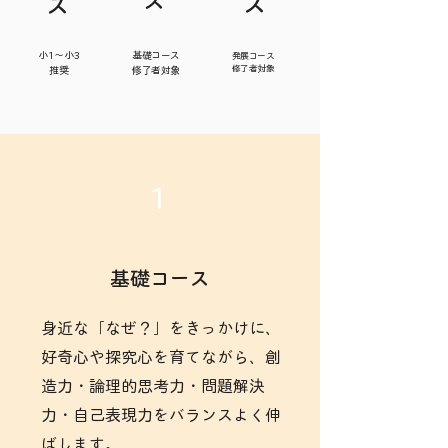
​小1〜小3
​基礎コース
発展コース
修了者対象
​推奨
​修了者対象
1
基礎コース
身近な「なぜ？」をきっかけに、
好奇心や探究心を育てながら、創
造力・論理的思考力・問題解決
力・自己表現力をバランスよく伸
ばします。