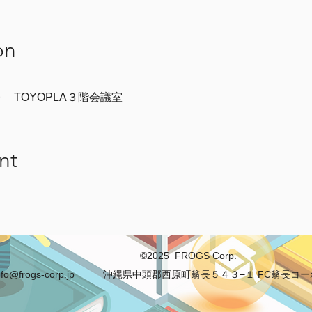
on
 TOYOPLA３階会議室
nt
©2025 FROGS Corp.
nfo@frogs-corp.jp
沖縄県中頭郡西原町翁長５４３−１ FC翁長コーポ