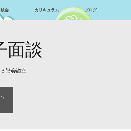
体験会
カリキュラム
ブログ
親子面談
A３階会議室
い。