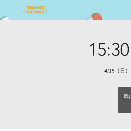
15:
4/15（日）1
既