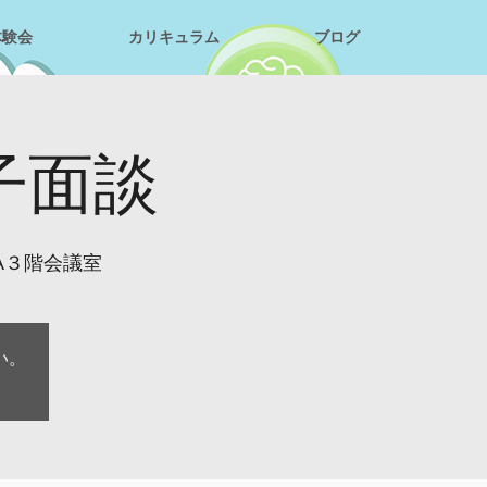
体験会
カリキュラム
ブログ
親子面談
A３階会議室
い。