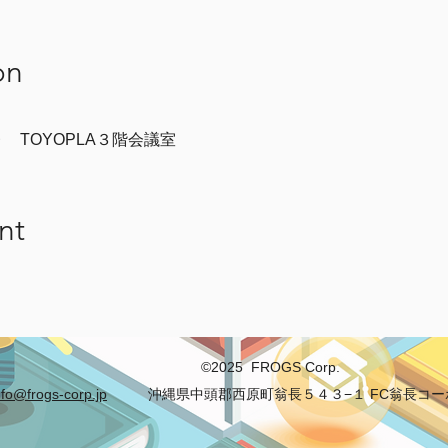
on
 TOYOPLA３階会議室
nt
©2025 FROGS Corp.
nfo@frogs-corp.jp
沖縄県中頭郡西原町翁長５４３−１ FC翁長コーポ