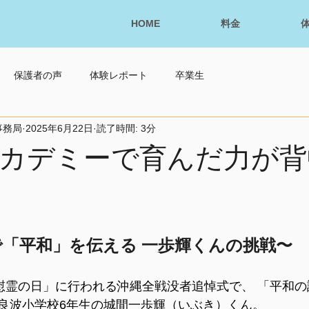
HOME
料金
保護者の声
体験レポート
卒業生
事務局
2025年6月22日
読了時間: 3分
カデミーで育んだ力が背
「平和」を伝える 一歩輝くんの挑戦〜
「慰霊の日」に行われる沖縄全戦没者追悼式で、 「平和
良波小学校6年生の城間一歩輝（いぶき）くん。